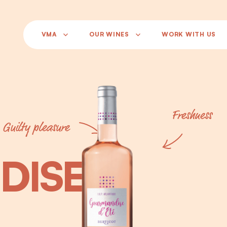
VMA
OUR WINES
WORK WITH US
Freshness
Guilty pleasure
DISE