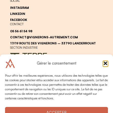
SOCIAL
INSTAGRAM
LINKEDIN
FACEBOOK
CONTACT
05 56 61 54 98
CONTACT@VIGNERONS-AUTREMENT.COM
17/19 ROUTE DES VIGNERONS – 33790 LANDERROUAT
SECTION INDUSTRIE
Gérer le consentement
Pour offrir les meilleures expériences, nous utilisons des technologies telles que
les cookies pour stocker et/ou accéder aux informations des appareils. Le fait de
consentir à ces technologies nous permettra de traiter des données telles que le
comportement de navigation ou les ID uniques sur ce site. Le fait de ne pas
LEGAL
PERSONAL DATA
consentir ou de retirer son consentement peut avoir un effet négatif sur
ALCOHOL ABUSE IS DANGEROUS FOR YOUR HEALTH. PLEASE
certaines caractéristiques et fonctions.
CONSUME IN MODERATION
2024 © TERRE DE VIGNERONS
CRÉATION -
BRAND TO DESIGN
ACCEPTER