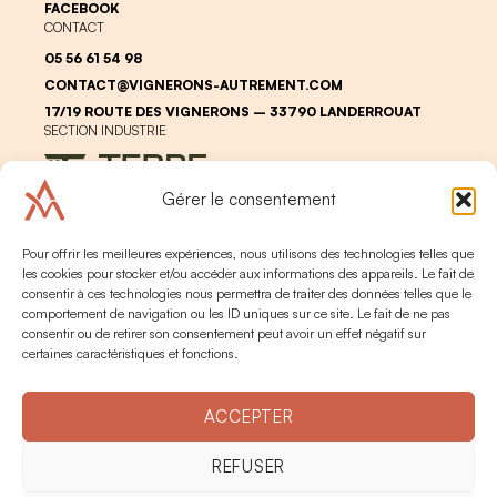
FACEBOOK
CONTACT
05 56 61 54 98
CONTACT@VIGNERONS-AUTREMENT.COM
17/19 ROUTE DES VIGNERONS – 33790 LANDERROUAT
SECTION INDUSTRIE
Gérer le consentement
Pour offrir les meilleures expériences, nous utilisons des technologies telles que
les cookies pour stocker et/ou accéder aux informations des appareils. Le fait de
consentir à ces technologies nous permettra de traiter des données telles que le
comportement de navigation ou les ID uniques sur ce site. Le fait de ne pas
LEGAL
PERSONAL DATA
consentir ou de retirer son consentement peut avoir un effet négatif sur
ALCOHOL ABUSE IS DANGEROUS FOR YOUR HEALTH. PLEASE
certaines caractéristiques et fonctions.
CONSUME IN MODERATION
2024 © TERRE DE VIGNERONS
CRÉATION -
BRAND TO DESIGN
ACCEPTER
REFUSER