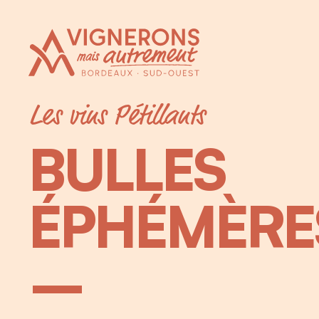
Vignerons Autrement
Bordeaux Sud-Ouest
Les vins Pétillants
BULLES
ÉPHÉMÈRE
–